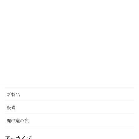
カテゴリー
3D計測
CAE解析
UM
お知らせ
イベント出展
メディア出演・掲載
新製品
設備
魔改造の夜
アーカイブ